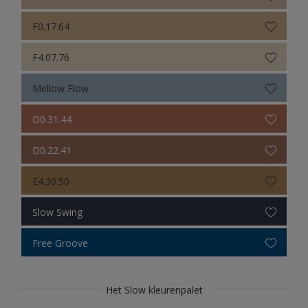
F0.17.64
F4.07.76
Mellow Flow
D0.31.44
D0.22.41
E4.30.50
Slow Swing
Free Groove
Het Slow kleurenpalet