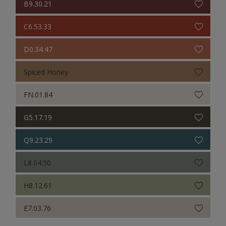
B9.30.21
C6.53.33
D0.34.47
Spiced Honey
FN.01.84
G5.17.19
Q9.23.29
L8.04.50
H8.12.61
E7.03.76