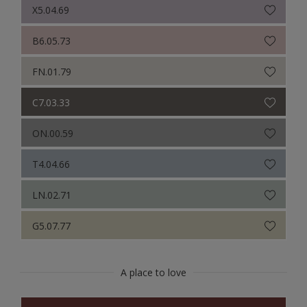
X5.04.69
B6.05.73
FN.01.79
C7.03.33
ON.00.59
T4.04.66
LN.02.71
G5.07.77
A place to love