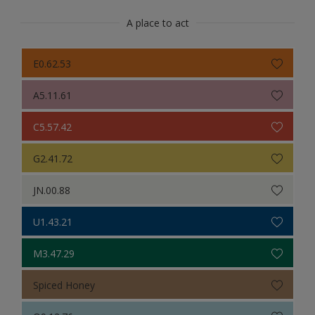
A place to act
E0.62.53
A5.11.61
C5.57.42
G2.41.72
JN.00.88
U1.43.21
M3.47.29
Spiced Honey