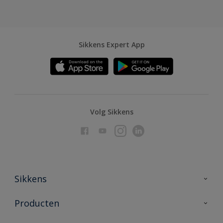
Sikkens Expert App
Volg Sikkens
Sikkens
Over Sikkens
Producten
AkzoNobel
Producten voor binnen