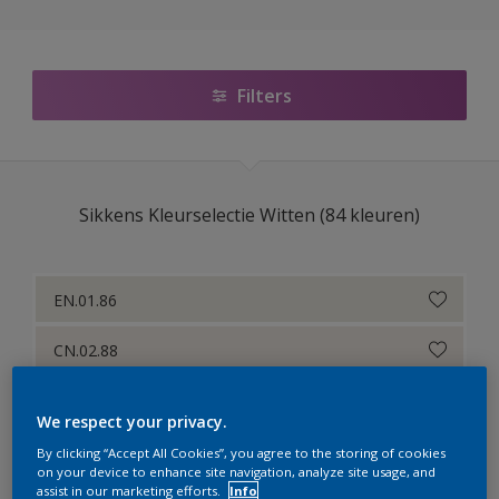
Sikkens Colour Futures 2025
Sikkens RIJKS Kleuren
Filters
Sikkens Authentieke Kleuren
Sikkens Modern Klassieke Kleuren
Sikkens Kleurselectie Witten (84 kleuren)
Sikkens 5051
Sikkens ACC naar RAL
EN.01.86
Sikkens Kleurselectie Kleuren
CN.02.88
Sikkens Kleurselectie Grijzen
CN.01.90
Sikkens Kleurselectie Witten
We respect your privacy.
EN.02.90
Sikkens Gezondheidszorg
By clicking “Accept All Cookies”, you agree to the storing of cookies
on your device to enhance site navigation, analyze site usage, and
assist in our marketing efforts.
Info