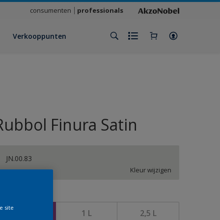
consumenten
professionals
Verkooppunten
Rubbol Finura Satin
JN.00.83
Kleur wijzigen
rootte
e site
500 ML
1 L
2,5 L