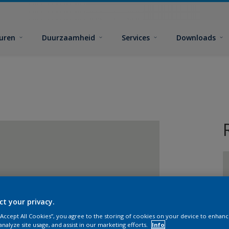
euren
Duurzaamheid
Services
Downloads
ct your privacy.
G
 “Accept All Cookies”, you agree to the storing of cookies on your device to enhanc
analyze site usage, and assist in our marketing efforts.
Info