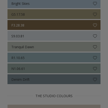
Bright Skies
G5.17.58
F3.28.38
S9.03.81
Tranquil Dawn
R1.10.65
N1.06.61
Denim Drift
THE STUDIO COLOURS