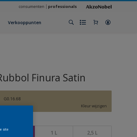
consumenten
professionals
Verkooppunten
Rubbol Finura Satin
G0.16.68
Kleur wijzigen
rootte
e site
500 ML
1 L
2,5 L