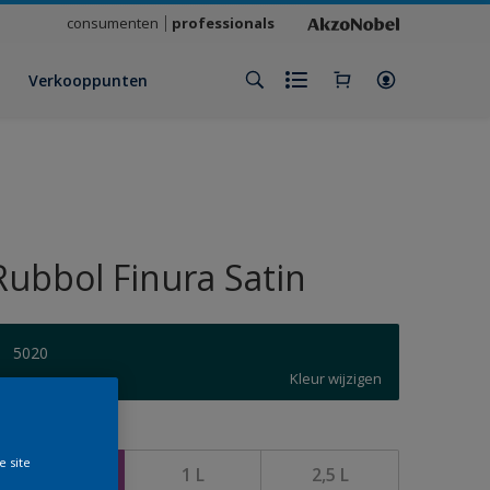
consumenten
professionals
Verkooppunten
Rubbol Finura Satin
5020
Kleur wijzigen
rootte
e site
500 ML
1 L
2,5 L