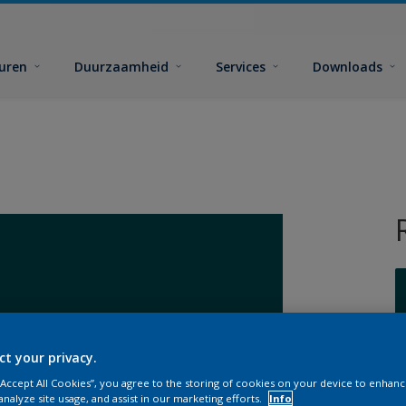
euren
Duurzaamheid
Services
Downloads
ct your privacy.
G
 “Accept All Cookies”, you agree to the storing of cookies on your device to enhanc
analyze site usage, and assist in our marketing efforts.
Info