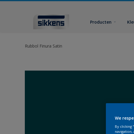
Producten
Kl
Rubbol Finura Satin
We respe
By clicking
navigation, 