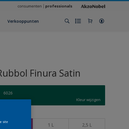
consumenten
professionals
Verkooppunten
Rubbol Finura Satin
6026
Kleur wijzigen
rootte
e site
500 ML
1 L
2,5 L