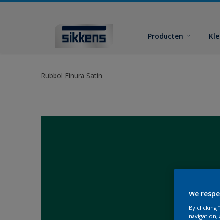
Producten
Kl
Rubbol Finura Satin
We respe
By clicking
navigation, 