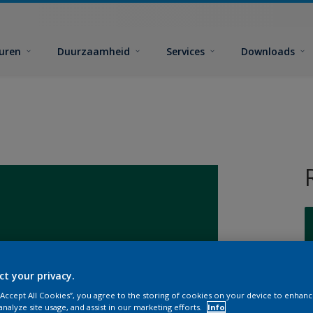
euren
Duurzaamheid
Services
Downloads
ct your privacy.
G
 “Accept All Cookies”, you agree to the storing of cookies on your device to enhanc
analyze site usage, and assist in our marketing efforts.
Info