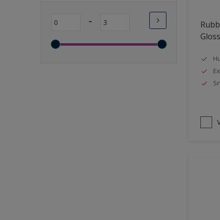
Lange open tijd
-
Rubbo
Wasbaar
Glos
Sneldrogend
Geschikt voor vochtige
Hu
ruimten
Ex
Sn
Transparant
Bacteriebestendig
Beter reinigbaar
V
Damp-open
Winterkwaliteit
Isolerend
Langdurig hoge glans
Metallic
nageisoleerde gevels