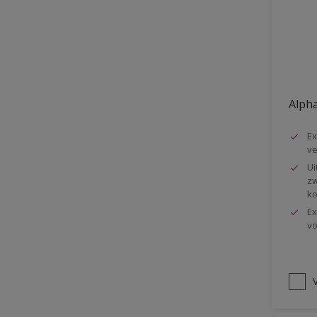
Vloer
Voorbehandeling
Gemakkelijk verwerkbaar
Elastisch
Alpha
Huidvetbestendig
Ex
1 pot systeem
ve
Impregneren
Ui
zw
ko
Ex
vo
V