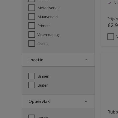
Vo
Metaalverven
Muurverven
Prijs 
€2,9
Primers
Vloercoatings
V
Overig
Locatie
Binnen
Buiten
Oppervlak
Rubb
Beton