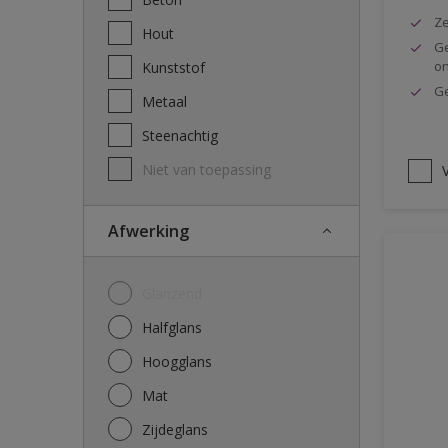
Ze
Hout
Ge
o
Kunststof
Ge
Metaal
Steenachtig
Niet van toepassing
V
Afwerking
Glanzend
Halfglans
Hoogglans
Mat
Zijdeglans