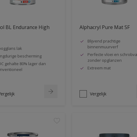
ol BL Endurance High
Alphacryl Pure Mat SF
s
Blijvend prachtige
binnenmuurverf
ogglans lak
Perfecte vloei en schrobva
ngdurige bescherming
zonder opglanzen
C gehalte 80% lager dan
Extreem mat
nventioneel
ergelijk
Vergelijk