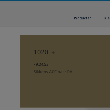
Producten
Kl
1020
F9.24.53
Sikkens ACC naar RAL