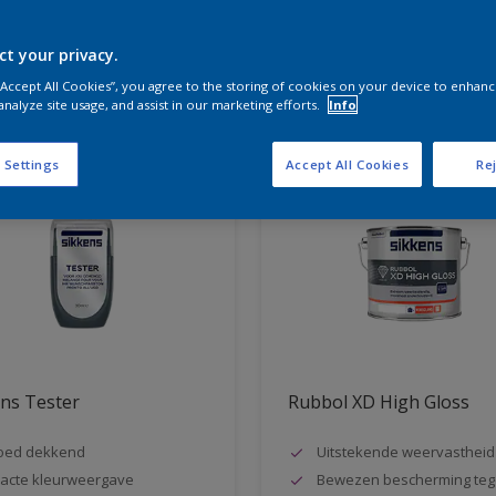
ct your privacy.
aten voor jou
 “Accept All Cookies”, you agree to the storing of cookies on your device to enhanc
analyze site usage, and assist in our marketing efforts.
Info
 Settings
Accept All Cookies
Rej
ns Tester
Rubbol XD High Gloss
oed dekkend
Uitstekende weervastheid
acte kleurweergave
Bewezen bescherming teg