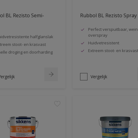
l BL Rezisto Semi-
Rubbol BL Rezisto Spray
s
Perfect verspuitbaar, wein
overspray
idvetresistente halfglanslak
Huidvetresistent
treem stoot- en krasvast
Extreem stoot- en krasvas
elle droging en doorharding
ergelijk
Vergelijk