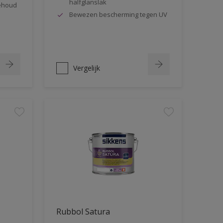
halfglanslak
behoud
Bewezen bescherming tegen UV
Vergelijk
Rubbol Satura