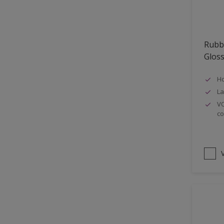
Oplosmiddelvrij
Onderzijde galerijen
Rubb
Huidvet resistent
Glos
Schrobklasse 2
Ho
PU gemodificeerd
La
Hoog rendement
VO
co
Speciale spuitkwaliteit
Chemicalienbestendigheid
Structuur
V
4SO
Carbonatatieremmend
Extreem buitenduurzaam
Schrobklasse 1