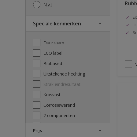
Rubbo
N.v.t
Ex
Speciale kenmerken
Hu
Sn
Duurzaam
ECO label
Biobased
V
Uitstekende hechting
Strak eindresultaat
Krasvast
Corrosiewerend
2 componenten
Decontamineerbaarheid
Prijs
attest