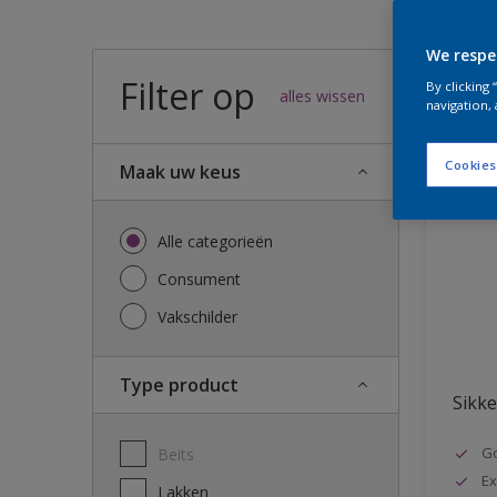
We respe
Filter op
48
result
By clicking
alles wissen
navigation, 
Cookies
Maak uw keus
Alle categorieën
Consument
Vakschilder
Type product
Sikke
G
Beits
Ex
Lakken