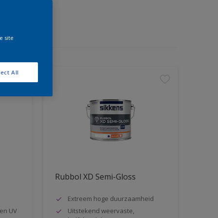
e site
ect All
Rubbol XD Semi-Gloss
Extreem hoge duurzaamheid
en UV
Uitstekend weervaste,