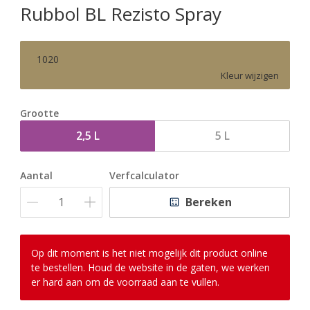
Rubbol BL Rezisto Spray
1020
Kleur wijzigen
Grootte
2,5 L
5 L
Aantal
Verfcalculator
Bereken
Op dit moment is het niet mogelijk dit product online
te bestellen. Houd de website in de gaten, we werken
er hard aan om de voorraad aan te vullen.