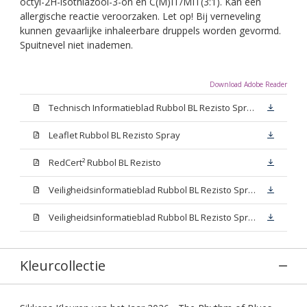
octyl-2H-isothiazool-3-on en C(M)IT/MIT(3:1). Kan een
allergische reactie veroorzaken. Let op! Bij verneveling
kunnen gevaarlijke inhaleerbare druppels worden gevormd.
Spuitnevel niet inademen.
Download Adobe Reader
Technisch Informatieblad Rubbol BL Rezisto Spray (PDF)
Leaflet Rubbol BL Rezisto Spray
RedCert² Rubbol BL Rezisto
Veiligheidsinformatieblad Rubbol BL Rezisto Spray W05 (MSDS)
Veiligheidsinformatieblad Rubbol BL Rezisto Spray N00 (MSDS)
Kleurcollectie