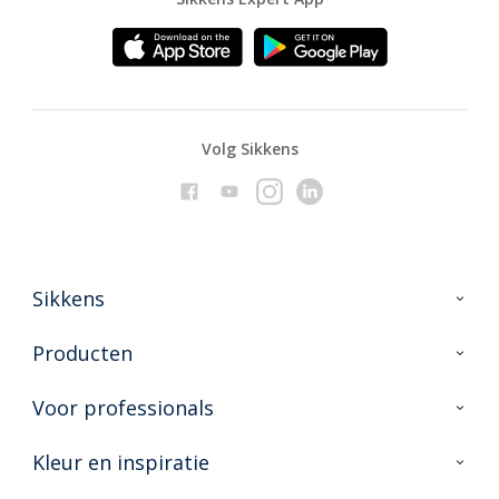
Volg Sikkens
Sikkens
Over Sikkens
Producten
AkzoNobel
Producten voor binnen
Voor professionals
Duurzaamheid
Producten voor buiten
Veelgestelde vragen
Advies & service
Kleur en inspiratie
Vind je verkooppunt
Contact
Sikkens academy