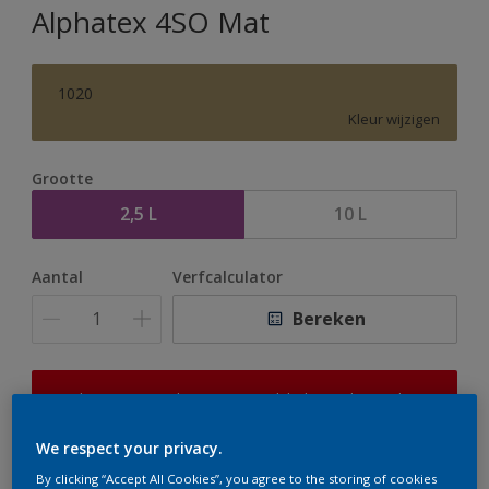
Alphatex 4SO Mat
1020
Kleur wijzigen
Grootte
2,5 L
10 L
Aantal
Verfcalculator
Bereken
Op dit moment is het niet mogelijk dit product online
te bestellen. Houd de website in de gaten, we werken
er hard aan om de voorraad aan te vullen.
We respect your privacy.
By clicking “Accept All Cookies”, you agree to the storing of cookies