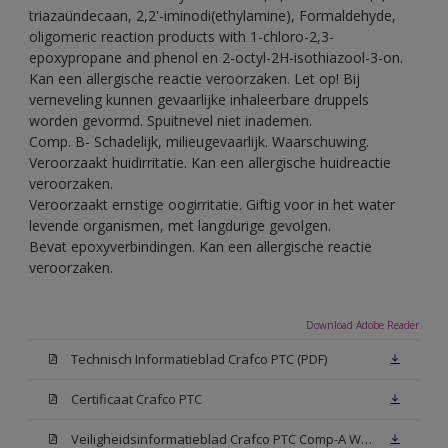
triazaündecaan, 2,2'-iminodi(ethylamine), Formaldehyde,
oligomeric reaction products with 1-chloro-2,3-
epoxypropane and phenol en 2-octyl-2H-isothiazool-3-on.
Kan een allergische reactie veroorzaken. Let op! Bij
verneveling kunnen gevaarlijke inhaleerbare druppels
worden gevormd. Spuitnevel niet inademen.
Comp. B- Schadelijk, milieugevaarlijk. Waarschuwing.
Veroorzaakt huidirritatie. Kan een allergische huidreactie
veroorzaken.
Veroorzaakt ernstige oogirritatie. Giftig voor in het water
levende organismen, met langdurige gevolgen.
Bevat epoxyverbindingen. Kan een allergische reactie
veroorzaken.
Download Adobe Reader
Technisch Informatieblad Crafco PTC (PDF)
Certificaat Crafco PTC
Veiligheidsinformatieblad Crafco PTC Comp-A W05 (MSDS)