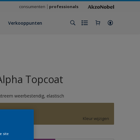
consumenten
professionals
Verkooppunten
Alpha Topcoat
xtreem weerbestendig, elastisch
1020
Kleur wijzigen
e site
rootte