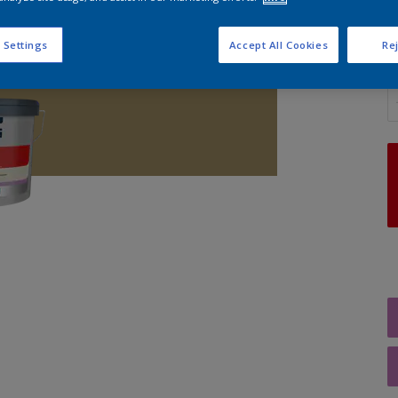
 Settings
Accept All Cookies
Rej
A