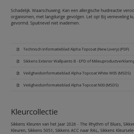
Schadelijk. Waarschuwing. Kan een allergische huidreactie veroo
organismen, met langdurige gevolgen. Let op! Bij verneveling k
gevormd. Spuitnevel niet inademen.
Technisch Informatieblad Alpha Topcoat (New Livery) (PDF)
Sikkens Exterior Wallpaints B - EPD of Milieuproductverklarin
Veiligheidsinformatieblad Alpha Topcoat White W05 (MSDS)
Veiligheidsinformatieblad Alpha Topcoat N00 (MSDS)
Kleurcollectie
Sikkens Kleuren van het Jaar 2026 - The Rhythm of Blues, Sikk
Kleuren, Sikkens 5051, Sikkens ACC naar RAL, Sikkens Kleurselect