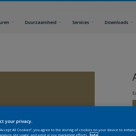
euren
Duurzaamheid
Services
Downloads
E
ct your privacy.
 “Accept All Cookies”, you agree to the storing of cookies on your device to enhanc
G
analyze site usage, and assist in our marketing efforts.
Info