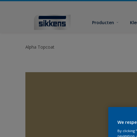
Producten
Kl
Alpha Topcoat
We respe
By clicking
navigation, 