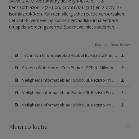
Bevat 2,4,7,9-tetramethyldec-5-yn-4,7-diol, 1,2-
benzisothiazool-3(2H)-on, C(M)IT/MIT(3:1) en 2-octyl-2H-
isothiazool-3-on. Kan een allergische reactie veroorzaken.
Let op! Bij verneveling kunnen gevaarlijke inhaleerbare
druppels worden gevormd. Spuitnevel niet inademen.
Download Adobe Reader
Technisch Informatieblad Rubbol BL Rezisto Primer (New Livery) (PDF)
Sikkens Waterborne Trim Primer - EPD of Milieuproductverklaring
Veiligheidsinformatieblad Rubbol BL Rezisto Primer N00 (MSDS)
Veiligheidsinformatieblad Rubbol BL Rezisto Primer White (MSDS)
Veiligheidsinformatieblad Rubbol BL Rezisto Primer W05 (MSDS)
Kleurcollectie