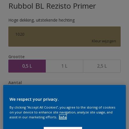
Rubbol BL Rezisto Primer
Hoge dekking, uitstekende hechting
1020
Kleur wijzigen
Grootte
0,5 L
1 L
2,5 L
Aantal
We respect your privacy.
By clicking “Accept All Cookies”, you agree to the storing of cookies
on your device to enhance site navigation, analyze site usage, and
Op dit moment is het niet mogelijk dit product online
assist in our marketing efforts.
Info
te bestellen. Houd de website in de gaten, we werken
er hard aan om de voorraad aan te vullen.