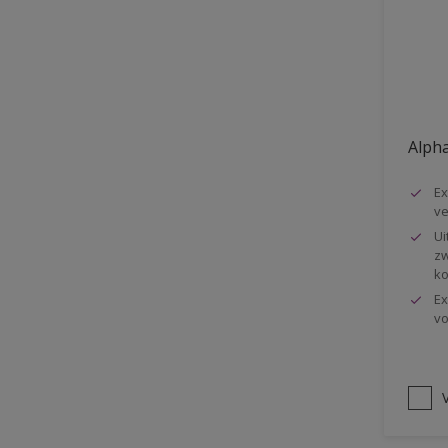
Vloer
Voorbehandeling
Gemakkelijk verwerkbaar
Elastisch
Alpha
Huidvetbestendig
Ex
1 pot systeem
ve
Impregneren
Ui
zw
ko
Ex
vo
V