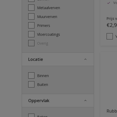
Vo
Metaalverven
Muurverven
Prijs 
€2,9
Primers
Vloercoatings
V
Overig
Locatie
Binnen
Buiten
Oppervlak
Rubb
Beton