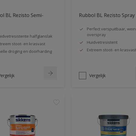
l BL Rezisto Semi-
Rubbol BL Rezisto Spray
s
Perfect verspuitbaar, wein
overspray
idvetresistente halfglanslak
Huidvetresistent
treem stoot- en krasvast
Extreem stoot- en krasvas
elle droging en doorharding
ergelijk
Vergelijk