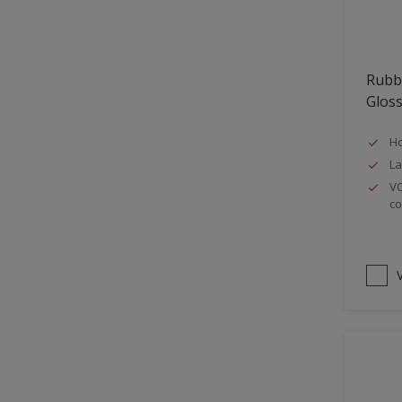
Oplosmiddelvrij
Onderzijde galerijen
Rubb
Huidvet resistent
Glos
Schrobklasse 2
Ho
PU gemodificeerd
La
Hoog rendement
VO
co
Speciale spuitkwaliteit
Chemicalienbestendigheid
Structuur
V
4SO
Carbonatatieremmend
Extreem buitenduurzaam
Schrobklasse 1