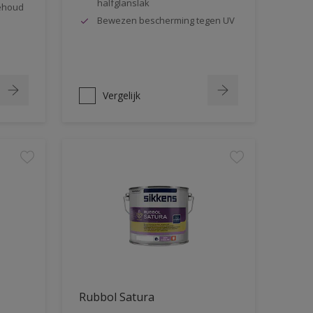
halfglanslak
behoud
Bewezen bescherming tegen UV
Vergelijk
Rubbol Satura