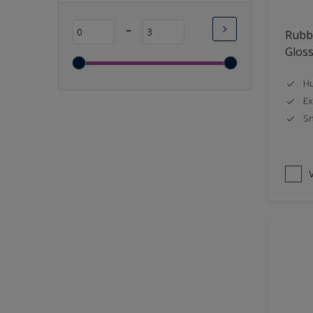
Lange open tijd
-
Rubbo
Wasbaar
Glos
Sneldrogend
Geschikt voor vochtige
Hu
ruimten
Ex
Sn
Transparant
Bacteriebestendig
Beter reinigbaar
V
Damp-open
Winterkwaliteit
Isolerend
Langdurig hoge glans
Metallic
nageisoleerde gevels