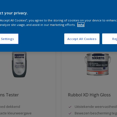
ct your privacy.
aten voor jou
 “Accept All Cookies”, you agree to the storing of cookies on your device to enhanc
analyze site usage, and assist in our marketing efforts.
Info
 Settings
Accept All Cookies
Rej
ns Tester
Rubbol XD High Gloss
oed dekkend
Uitstekende weervastheid
acte kleurweergave
Bewezen bescherming teg