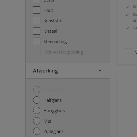
Ze
Hout
Ge
o
Kunststof
Ge
Metaal
Steenachtig
Niet van toepassing
V
Afwerking
Glanzend
Halfglans
Hoogglans
Mat
Zijdeglans