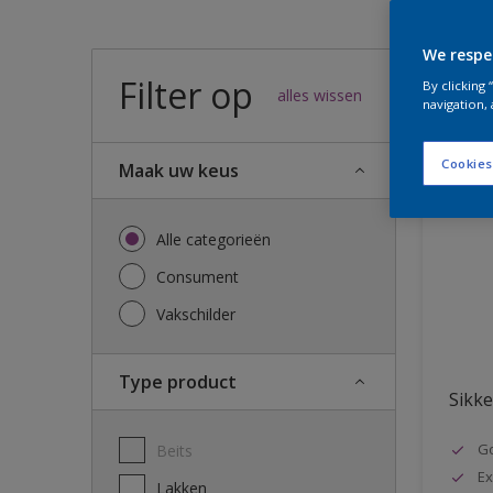
We respe
Filter op
54
result
By clicking
alles wissen
navigation, 
Cookies
Maak uw keus
Alle categorieën
Consument
Vakschilder
Type product
Sikke
G
Beits
Ex
Lakken