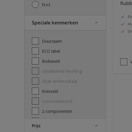
Rubbo
N.v.t
Ex
Speciale kenmerken
Hu
Sn
Duurzaam
ECO label
Biobased
V
Uitstekende hechting
Strak eindresultaat
Krasvast
Corrosiewerend
2 componenten
Decontamineerbaarheid
Prijs
attest