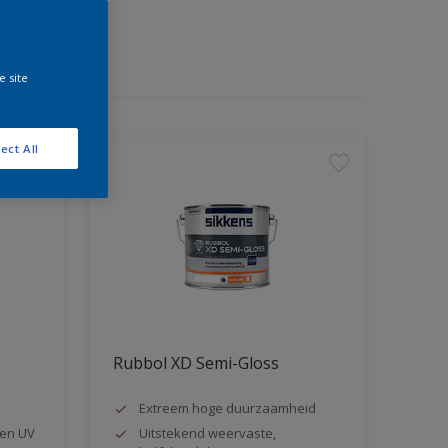
e site
ect All
Rubbol XD Semi-Gloss
Extreem hoge duurzaamheid
en UV
Uitstekend weervaste,