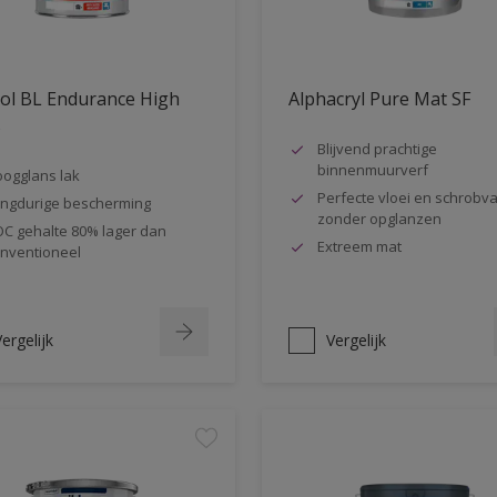
ol BL Endurance High
Alphacryl Pure Mat SF
s
Blijvend prachtige
binnenmuurverf
ogglans lak
Perfecte vloei en schrobva
ngdurige bescherming
zonder opglanzen
C gehalte 80% lager dan
Extreem mat
nventioneel
ergelijk
Vergelijk