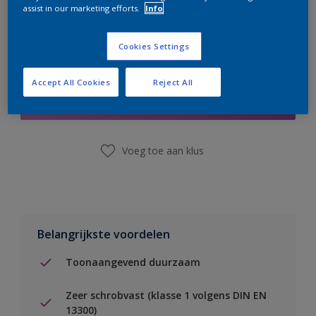
assist in our marketing efforts.
Info
Cookies Settings
Boodschappenlijst
Accept All Cookies
Reject All
Vind een winkel
Voeg toe aan klus
Belangrijkste voordelen
Toonaangevend duurzaam
Zeer schrobvast (klasse 1 volgens DIN EN
13300)