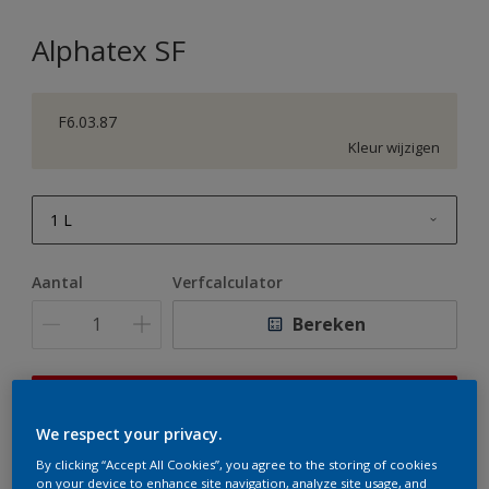
Alphatex SF
F6.03.87
Kleur wijzigen
1 L
1 L
Aantal
Verfcalculator
2,5 L
Bereken
5 L
10 L
Op dit moment is het niet mogelijk dit product online
te bestellen. Houd de website in de gaten, we werken
We respect your privacy.
er hard aan om de voorraad aan te vullen.
By clicking “Accept All Cookies”, you agree to the storing of cookies
on your device to enhance site navigation, analyze site usage, and