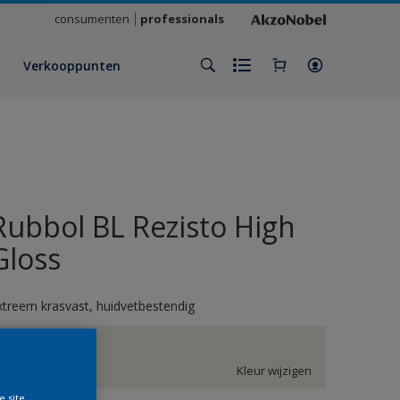
consumenten
professionals
Verkooppunten
Rubbol BL Rezisto High
Gloss
xtreem krasvast, huidvetbestendig
F6.03.87
Kleur wijzigen
e site