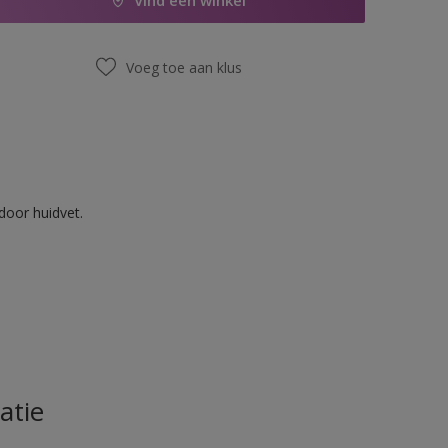
Vind een winkel
Voeg toe aan klus
door huidvet.
atie