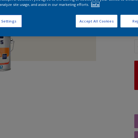
analyze site usage, and assist in our marketing efforts.
Info
G
 Settings
Accept All Cookies
Rej
A