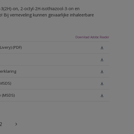
-3(2H)-on, 2-octyl-2H-isothiazool-3-on en
! Bij verneveling kunnen gevaarlijke inhaleerbare
Download Adobe Reader
ivery) (PDF)
erklaring
(MSDS)
e (MSDS)
2