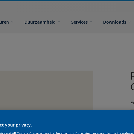
euren
Duurzaamheid
Services
Downloads
E
ct your privacy.
 “Accept All Cookies”, you agree to the storing of cookies on your device to enhanc