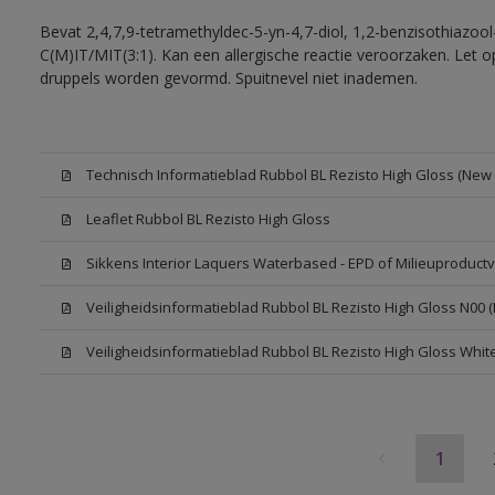
Bevat 2,4,7,9-tetramethyldec-5-yn-4,7-diol, 1,2-benzisothiazool
C(M)IT/MIT(3:1). Kan een allergische reactie veroorzaken. Let op
druppels worden gevormd. Spuitnevel niet inademen.
Technisch Informatieblad Rubbol BL Rezisto High Gloss (New L
Leaflet Rubbol BL Rezisto High Gloss
Sikkens Interior Laquers Waterbased - EPD of Milieuproductv
Veiligheidsinformatieblad Rubbol BL Rezisto High Gloss N00 
Veiligheidsinformatieblad Rubbol BL Rezisto High Gloss Whit
1