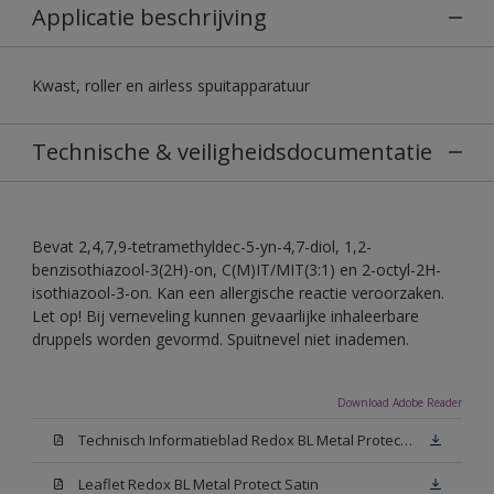
Applicatie beschrijving
Kwast, roller en airless spuitapparatuur
Technische & veiligheidsdocumentatie
Bevat 2,4,7,9-tetramethyldec-5-yn-4,7-diol, 1,2-
benzisothiazool-3(2H)-on, C(M)IT/MIT(3:1) en 2-octyl-2H-
isothiazool-3-on. Kan een allergische reactie veroorzaken.
Let op! Bij verneveling kunnen gevaarlijke inhaleerbare
druppels worden gevormd. Spuitnevel niet inademen.
Download Adobe Reader
Technisch Informatieblad Redox BL Metal Protect (PDF)
Leaflet Redox BL Metal Protect Satin