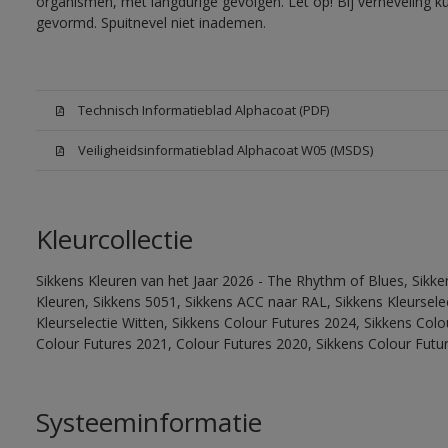
organismen, met langdurige gevolgen. Let op! Bij verneveling k
gevormd. Spuitnevel niet inademen.
Technisch Informatieblad Alphacoat (PDF)
Veiligheidsinformatieblad Alphacoat W05 (MSDS)
Kleurcollectie
Sikkens Kleuren van het Jaar 2026 - The Rhythm of Blues, Sikk
Kleuren, Sikkens 5051, Sikkens ACC naar RAL, Sikkens Kleurselect
Kleurselectie Witten, Sikkens Colour Futures 2024, Sikkens Col
Colour Futures 2021, Colour Futures 2020, Sikkens Colour Futu
Systeeminformatie