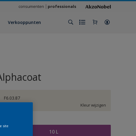
consumenten
professionals
Verkooppunten
Alphacoat
F6.03.87
Kleur wijzigen
rootte
e site
10 L