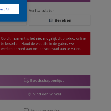
ect All
antal
Verfcalculator
Bereken
Op dit moment is het niet mogelijk dit product online
te bestellen. Houd de website in de gaten, we
werken er hard aan om de voorraad aan te vullen.
Boodschappenlijst
Vind een winkel
Voeg toe aan klus