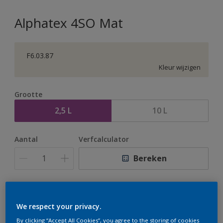
Alphatex 4SO Mat
F6.03.87
Kleur wijzigen
Grootte
2,5 L
10 L
Aantal
Verfcalculator
Bereken
Op dit moment is het niet mogelijk dit product online
te bestellen. Houd de website in de gaten, we werken
We respect your privacy.
er hard aan om de voorraad aan te vullen.
By clicking “Accept All Cookies”, you agree to the storing of cookies