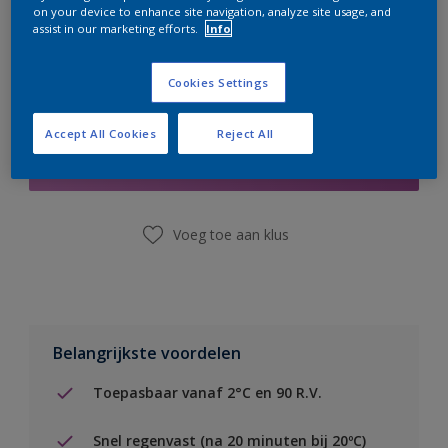
on your device to enhance site navigation, analyze site usage, and
assist in our marketing efforts.
Info
Cookies Settings
Boodschappenlijst
Accept All Cookies
Reject All
Vind een winkel
Voeg toe aan klus
Belangrijkste voordelen
Toepasbaar vanaf 2°C en 90 R.V.
Snel regenvast (na 20 minuten bij 20ºC)