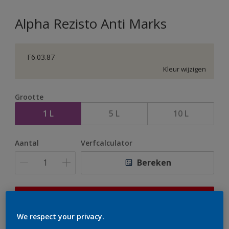
Alpha Rezisto Anti Marks
F6.03.87
Kleur wijzigen
Grootte
1 L
5 L
10 L
Aantal
Verfcalculator
Bereken
Op dit moment is het niet mogelijk dit product online
te bestellen. Houd de website in de gaten, we werken
We respect your privacy.
er hard aan om de voorraad aan te vullen.