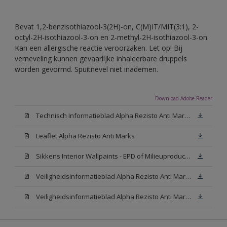
Bevat 1,2-benzisothiazool-3(2H)-on, C(M)IT/MIT(3:1), 2-
octyl-2H-isothiazool-3-on en 2-methyl-2H-isothiazool-3-on.
Kan een allergische reactie veroorzaken. Let op! Bij
verneveling kunnen gevaarlijke inhaleerbare druppels
worden gevormd. Spuitnevel niet inademen.
Download Adobe Reader
Technisch Informatieblad Alpha Rezisto Anti Marks (PDF)
Leaflet Alpha Rezisto Anti Marks
Sikkens Interior Wallpaints - EPD of Milieuproductverklaring
Veiligheidsinformatieblad Alpha Rezisto Anti Marks Mat White W05 (MSDS)
Veiligheidsinformatieblad Alpha Rezisto Anti Marks Mat N00 (MSDS)