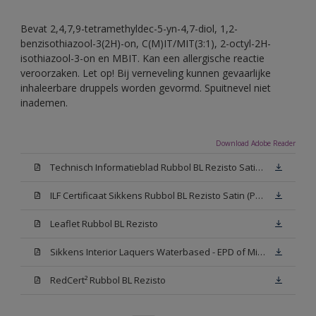
Bevat 2,4,7,9-tetramethyldec-5-yn-4,7-diol, 1,2-
benzisothiazool-3(2H)-on, C(M)IT/MIT(3:1), 2-octyl-2H-
isothiazool-3-on en MBIT. Kan een allergische reactie
veroorzaken. Let op! Bij verneveling kunnen gevaarlijke
inhaleerbare druppels worden gevormd. Spuitnevel niet
inademen.
Download Adobe Reader
Technisch Informatieblad Rubbol BL Rezisto Satin (PDF)
ILF Certificaat Sikkens Rubbol BL Rezisto Satin (PDF)
Leaflet Rubbol BL Rezisto
Sikkens Interior Laquers Waterbased - EPD of Milieuproductverklaring
RedCert² Rubbol BL Rezisto