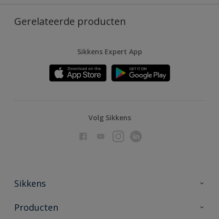
Gerelateerde producten
Sikkens Expert App
Volg Sikkens
Sikkens
Over Sikkens
Producten
AkzoNobel