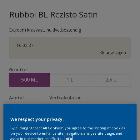
Rubbol BL Rezisto Satin
Extreem krasvast, huidvetbestendig
F6.03.87
Kleur wijzigen
Grootte
500 ML
1 L
2,5 L
Aantal
Verfcalculator
Bereken
We respect your privacy.
By clicking “Accept All Cookies”, you agree to the storing of cookies
Op dit moment is het niet mogelijk dit product online
on your device to enhance site navigation, analyze site usage, and
assist in our marketing efforts.
Info
te bestellen. Houd de website in de gaten, we werken