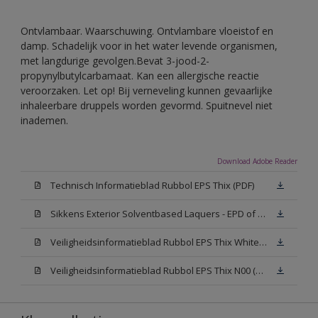
Ontvlambaar. Waarschuwing. Ontvlambare vloeistof en
damp. Schadelijk voor in het water levende organismen,
met langdurige gevolgen.Bevat 3-jood-2-
propynylbutylcarbamaat. Kan een allergische reactie
veroorzaken. Let op! Bij verneveling kunnen gevaarlijke
inhaleerbare druppels worden gevormd. Spuitnevel niet
inademen.
Download Adobe Reader
Technisch Informatieblad Rubbol EPS Thix (PDF)
Sikkens Exterior Solventbased Laquers - EPD of Milieuproductverklaring
Veiligheidsinformatieblad Rubbol EPS Thix White W05 (MSDS)
Veiligheidsinformatieblad Rubbol EPS Thix N00 (MSDS)