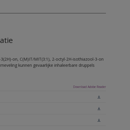
atie
-3(2H)-on, C(M)IT/MIT(3:1), 2-octyl-2H-isothiazool-3-on
erneveling kunnen gevaarlijke inhaleerbare druppels
Download Adobe Reader