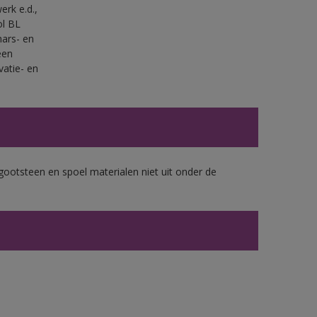
erk e.d.,
ol BL
ars- en
een
vatie- en
gootsteen en spoel materialen niet uit onder de