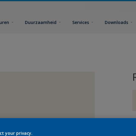
euren
Duurzaamheid
Services
Downloads
G
ct your privacy.