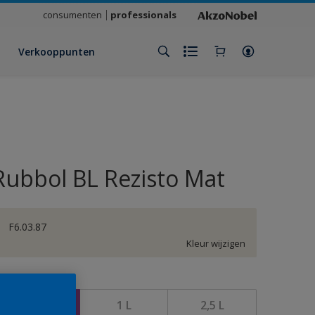
consumenten
professionals
Verkooppunten
Rubbol BL Rezisto Mat
F6.03.87
Kleur wijzigen
rootte
500 ML
1 L
2,5 L