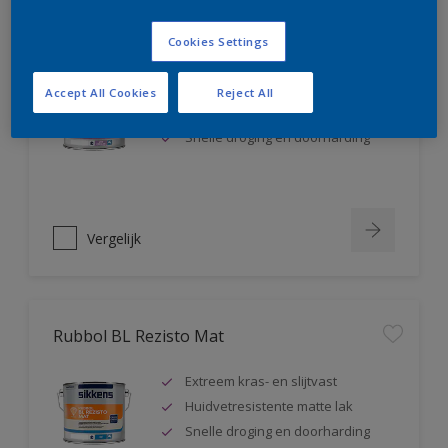
Rubbol BL Rezisto Satin
Cookies Settings
Extreem kras- en slijtvast
Accept All Cookies
Reject All
Huidvetresistente zijdeglanslak
Snelle droging en doorharding
Vergelijk
Rubbol BL Rezisto Mat
Extreem kras- en slijtvast
Huidvetresistente matte lak
Snelle droging en doorharding