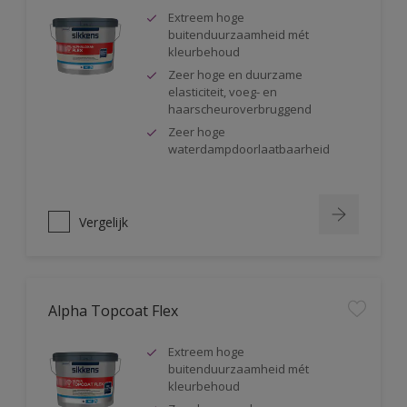
Extreem hoge
buitenduurzaamheid mét
kleurbehoud
Zeer hoge en duurzame
elasticiteit, voeg- en
haarscheuroverbruggend
Zeer hoge
waterdampdoorlaatbaarheid
Vergelijk
Alpha Topcoat Flex
Extreem hoge
buitenduurzaamheid mét
kleurbehoud