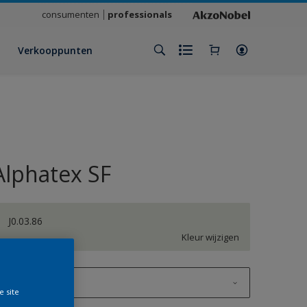
consumenten
professionals
Verkooppunten
Alphatex SF
J0.03.86
Kleur wijzigen
1 L
e site