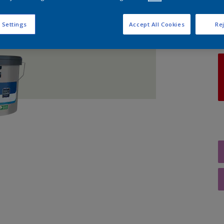
A
 Settings
Accept All Cookies
Rej