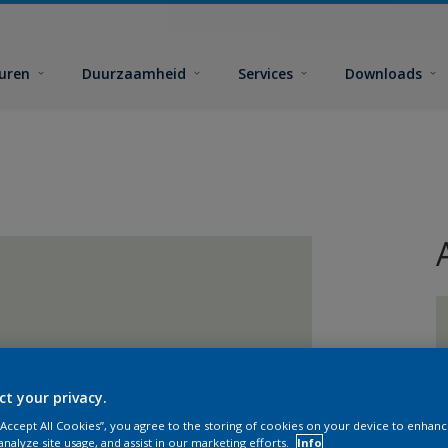
euren
Duurzaamheid
Services
Downloads
ct your privacy.
 “Accept All Cookies”, you agree to the storing of cookies on your device to enhanc
analyze site usage, and assist in our marketing efforts.
Info