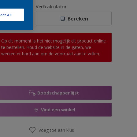
1 L
antal
Verfcalculator
2,5 L
ect All
Bereken
5 L
10 L
Op dit moment is het niet mogelijk dit product online
te bestellen. Houd de website in de gaten, we
werken er hard aan om de voorraad aan te vullen.
Boodschappenlijst
Vind een winkel
Voeg toe aan klus