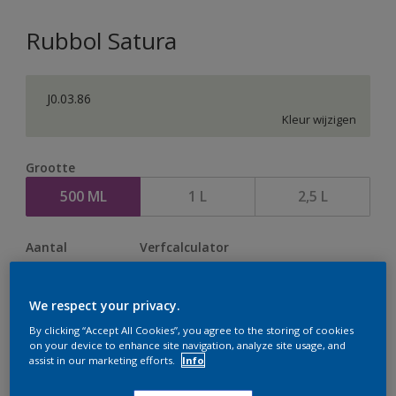
Rubbol Satura
J0.03.86
Kleur wijzigen
Grootte
500 ML
1 L
2,5 L
Aantal
Verfcalculator
Bereken
We respect your privacy.
By clicking “Accept All Cookies”, you agree to the storing of cookies
Op dit moment is het niet mogelijk dit product online
on your device to enhance site navigation, analyze site usage, and
assist in our marketing efforts.
Info
te bestellen. Houd de website in de gaten, we werken
er hard aan om de voorraad aan te vullen.