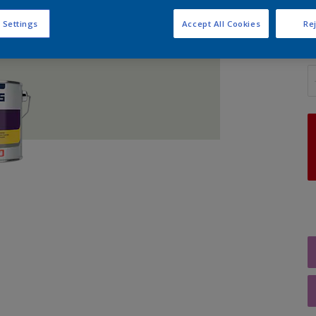
 Settings
Accept All Cookies
Rej
A