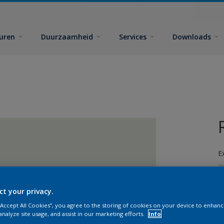
euren
Duurzaamheid
Services
Downloads
E
ct your privacy.
 “Accept All Cookies”, you agree to the storing of cookies on your device to enhanc
analyze site usage, and assist in our marketing efforts.
Info
G