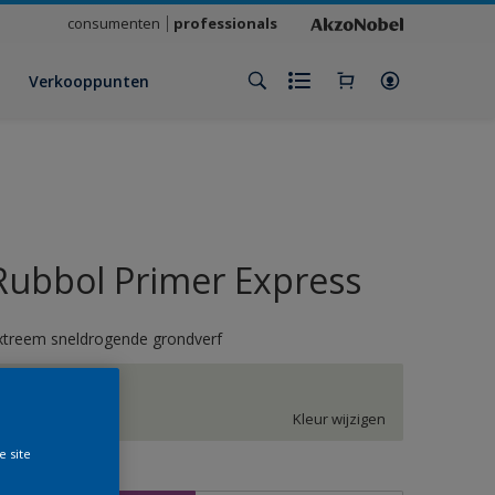
consumenten
professionals
Verkooppunten
Rubbol Primer Express
xtreem sneldrogende grondverf
J0.03.86
Kleur wijzigen
e site
rootte