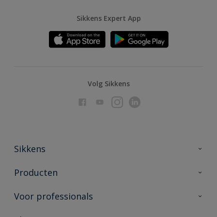
Sikkens Expert App
Volg Sikkens
Sikkens
Over Sikkens
Producten
AkzoNobel
Producten voor binnen
Voor professionals
Duurzaamheid
Producten voor buiten
Veelgestelde vragen
Advies & service