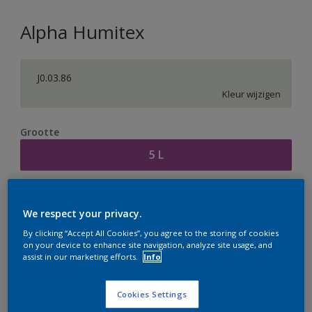
Alpha Humitex
J0.03.86
Kleur wijzigen
Grootte
5 L
Aantal
Verfcalculator
We respect your privacy.
Bereken
By clicking “Accept All Cookies”, you agree to the storing of cookies
on your device to enhance site navigation, analyze site usage, and
assist in our marketing efforts.
Info
Op dit moment is het niet mogelijk dit product online
te bestellen. Houd de website in de gaten, we werken
Cookies Settings
er hard aan om de voorraad aan te vullen.