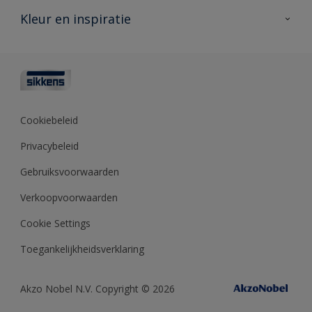
Veelgestelde vragen
Advies & service
Kleur en inspiratie
Vind je verkooppunt
Contact
Sikkens academy
Informatiebladen
Kleuren
Opdrachtgevers
Downloads
Kleurtesters
Polyfilla Pro
Kleurcollecties
Meesterhand
Kleur van het jaar
Cookiebeleid
Sikkens Center
Kleurhulpmiddelen
Privacybeleid
Kennisbank
Gebruiksvoorwaarden
Verkoopvoorwaarden
Cookie Settings
Toegankelijkheidsverklaring
Akzo Nobel N.V. Copyright © 2026