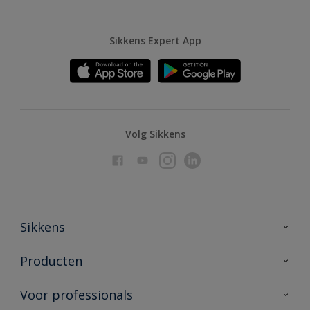
Sikkens Expert App
Volg Sikkens
Sikkens
Over Sikkens
Producten
AkzoNobel
Producten voor binnen
Voor professionals
Duurzaamheid
Producten voor buiten