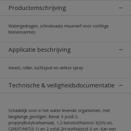
Productomschrijving
Watergedragen, schrobvaste muurverf voor vochtige
binnenruimtes
Applicatie beschrijving
Kwast, roller, luchtspuit en airless spray
Technische & veiligheidsdocumentatie
Schadelijk voor in het water levende organismen, met
langdurige gevolgen. Bevat 3-jood-2-
propynylbutylcarbamaat, 1,2-benzisothiazool-3(2H)-on,
C(M)IT/MIT(3-1) en 2-octyl-2H-isothiazool-3-on. Kan een