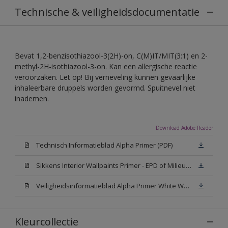
Technische & veiligheidsdocumentatie
Bevat 1,2-benzisothiazool-3(2H)-on, C(M)IT/MIT(3:1) en 2-
methyl-2H-isothiazool-3-on. Kan een allergische reactie
veroorzaken. Let op! Bij verneveling kunnen gevaarlijke
inhaleerbare druppels worden gevormd. Spuitnevel niet
inademen.
Download Adobe Reader
Technisch Informatieblad Alpha Primer (PDF)
Sikkens Interior Wallpaints Primer - EPD of Milieuproductverklaring
Veiligheidsinformatieblad Alpha Primer White W05 (MSDS)
Kleurcollectie