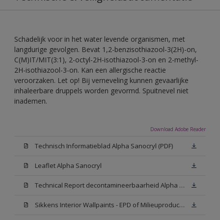
Schadelijk voor in het water levende organismen, met
langdurige gevolgen. Bevat 1,2-benzisothiazool-3(2H)-on,
C(M)IT/MIT(3:1), 2-octyl-2H-isothiazool-3-on en 2-methyl-
2H-isothiazool-3-on. Kan een allergische reactie
veroorzaken. Let op! Bij verneveling kunnen gevaarlijke
inhaleerbare druppels worden gevormd. Spuitnevel niet
inademen.
Download Adobe Reader
Technisch Informatieblad Alpha Sanocryl (PDF)
Leaflet Alpha Sanocryl
Technical Report decontamineerbaarheid Alpha Sanocryl
Sikkens Interior Wallpaints - EPD of Milieuproductverklaring