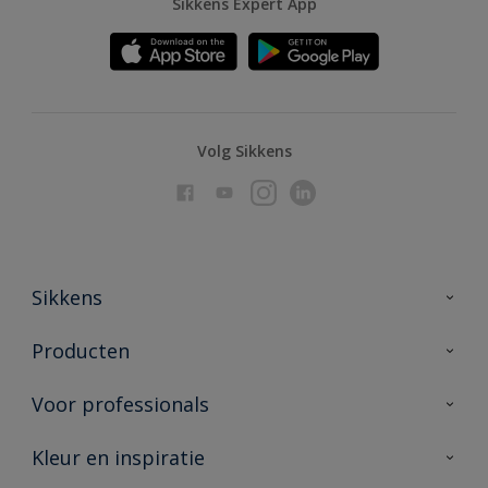
Sikkens Expert App
Volg Sikkens
Sikkens
Over Sikkens
Producten
AkzoNobel
Producten voor binnen
Voor professionals
Duurzaamheid
Producten voor buiten
Veelgestelde vragen
Advies & service
Kleur en inspiratie
Vind je verkooppunt
Contact
Sikkens academy