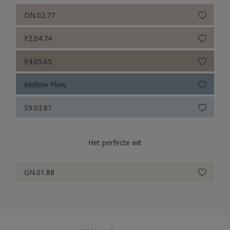
DN.02.77
F2.04.74
E4.05.65
Mellow Flow
S9.03.81
Het perfecte wit
GN.01.88