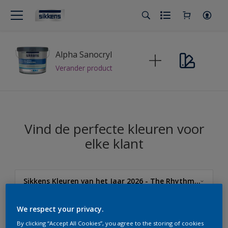
Alpha Sanocryl
Verander product
Vind de perfecte kleuren voor
elke klant
Sikkens Kleuren van het Jaar 2026 - The Rhythm of Blues
Sikkens
We respect your privacy.
By clicking “Accept All Cookies”, you agree to the storing of cookies
Sikkens Kleuren van het Jaar 2026 - The Rhythm of Blues