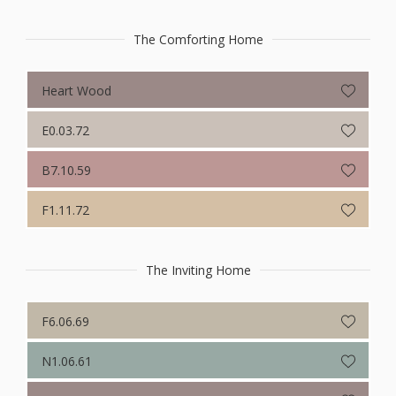
Colour Futures 2020
Sikkens Colour Futures 2019
The Comforting Home
Sikkens Colour Futures 2018
Heart Wood
E0.03.72
B7.10.59
F1.11.72
The Inviting Home
F6.06.69
N1.06.61