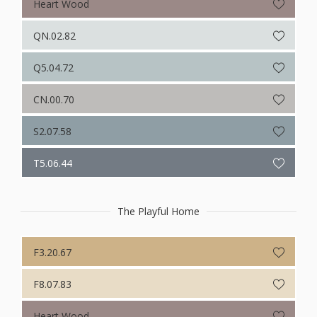
Heart Wood
QN.02.82
Q5.04.72
CN.00.70
S2.07.58
T5.06.44
The Playful Home
F3.20.67
F8.07.83
Heart Wood