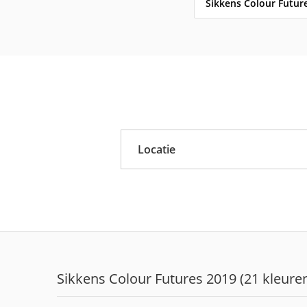
Sikkens Colour Futur
Sikkens
Sikkens Colour Future
Sikkens Modern Klass
Locatie
Sikkens 5051
Sikkens ACC naar RAL
Binnen
Sikkens Kleurselectie 
Buiten
Sikkens Kleurselectie 
Sikkens Colour Future
Sikkens Colour Futures 2019 (21 kleure
Sikkens Colour Future