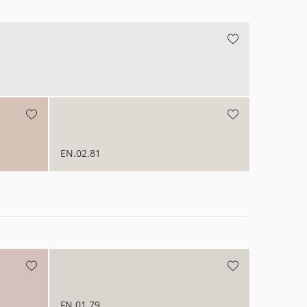
N.v.t
EN.02.81
FN.01.79