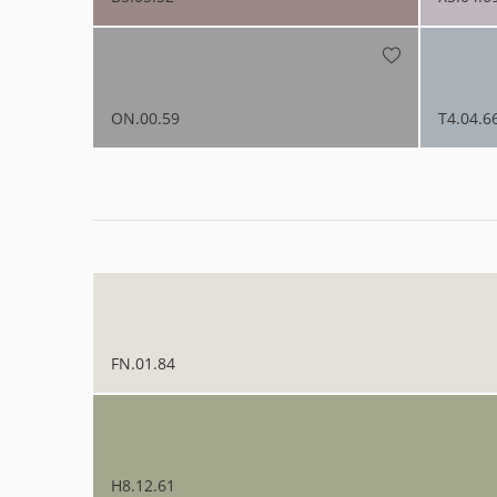
ON.00.59
T4.04.6
FN.01.84
H8.12.61