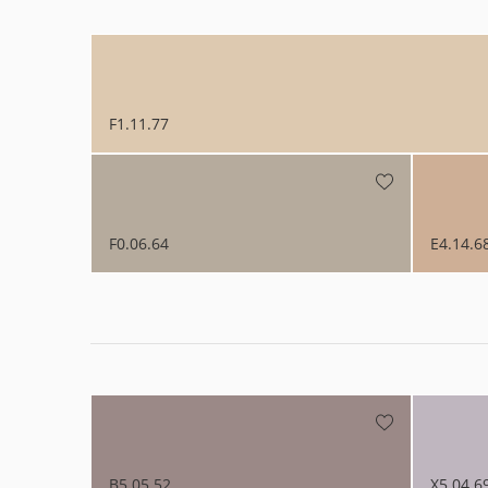
Sikkens Colour Future
Sikkens Colour Future
Colour Futures 2020
F1.11.77
Sikkens Colour Future
Sikkens Colour Future
F0.06.64
E4.14.6
B5.05.52
X5.04.6