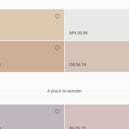
Niet van toepassing
s 2022
s 2021
MN.00.86
s 2019
s 2018
8
D8.06.74
A place to wonder
9
B6.05.73