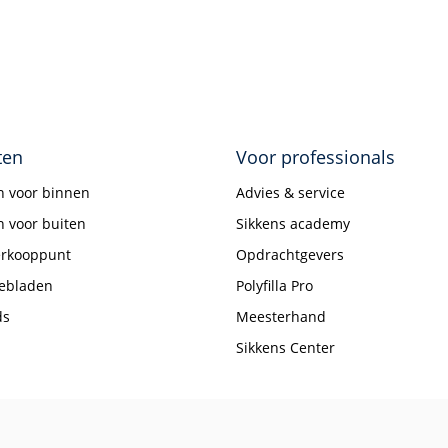
ten
Voor professionals
n voor binnen
Advies & service
 voor buiten
Sikkens academy
erkooppunt
Opdrachtgevers
iebladen
Polyfilla Pro
ds
Meesterhand
Sikkens Center