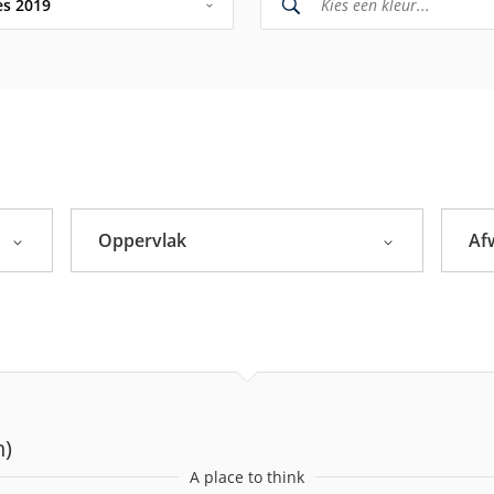
es 2019
Sikkens Kleuren van het Jaar 2026 - The Rhythm of Blues
s 2025
ieke Kleuren
Oppervlak
Af
Beton
Grijzen
Hout
Witten
Kunststof
s 2024
Metaal
n)
Steenachtig
s 2023
A place to think