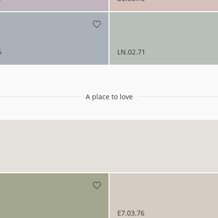
6
LN.02.71
A place to love
E7.03.76