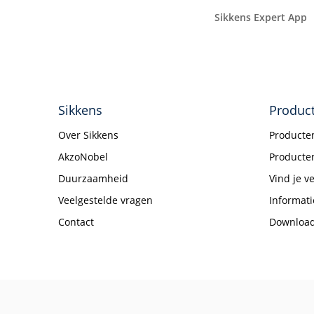
Sikkens Expert App
Sikkens
Produc
Over Sikkens
Producte
AkzoNobel
Producten
Duurzaamheid
Vind je v
Veelgestelde vragen
Informat
Contact
Downloa