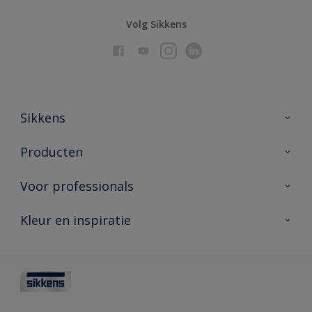
Volg Sikkens
Sikkens
Over Sikkens
Producten
AkzoNobel
Producten voor binnen
Voor professionals
Duurzaamheid
Producten voor buiten
Veelgestelde vragen
Advies & service
Kleur en inspiratie
Vind je verkooppunt
Contact
Sikkens academy
Informatiebladen
Kleuren
Opdrachtgevers
Downloads
Kleurtesters
Polyfilla Pro
Kleurcollecties
Meesterhand