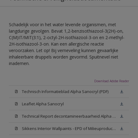
Schadelijk voor in het water levende organismen, met
langdurige gevolgen. Bevat 1,2-benzisothiazool-3(2H)-on,
C(M)IT/MIT(3:1), 2-octyl-2H-isothiazool-3-on en 2-methyl-
2H-isothiazool-3-on. Kan een allergische reactie
veroorzaken. Let op! Bij verneveling kunnen gevaarlijke
inhaleerbare druppels worden gevormd. Spuitnevel niet
inademen.
Download Adobe Reader
Technisch Informatieblad Alpha Sanocryl (PDF)
Leaflet Alpha Sanocryl
Technical Report decontamineerbaarheid Alpha Sanocryl
Sikkens Interior Wallpaints - EPD of Milieuproductverklaring