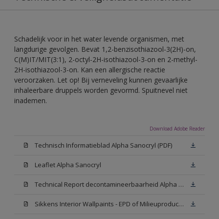
Schadelijk voor in het water levende organismen, met
langdurige gevolgen. Bevat 1,2-benzisothiazool-3(2H)-on,
C(M)IT/MIT(3:1), 2-octyl-2H-isothiazool-3-on en 2-methyl-
2H-isothiazool-3-on. Kan een allergische reactie
veroorzaken. Let op! Bij verneveling kunnen gevaarlijke
inhaleerbare druppels worden gevormd. Spuitnevel niet
inademen.
Download Adobe Reader
Technisch Informatieblad Alpha Sanocryl (PDF)
Leaflet Alpha Sanocryl
Technical Report decontamineerbaarheid Alpha Sanocryl
Sikkens Interior Wallpaints - EPD of Milieuproductverklaring