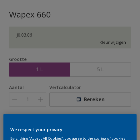
Wapex 660
J0.03.86
Kleur wijzigen
Grootte
1 L
5 L
Aantal
Verfcalculator
Bereken
Op dit moment is het niet mogelijk dit product online
te bestellen. Houd de website in de gaten, we werken
We respect your privacy.
er hard aan om de voorraad aan te vullen.
By clicking “Accept All Cookies”, you agree to the storing of cookies