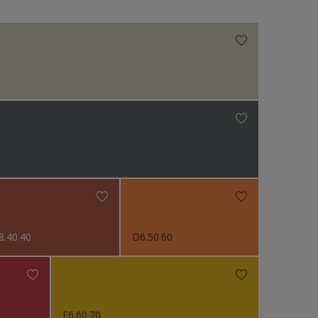
N.v.t
8.40.40
D6.50.60
F6.60.70