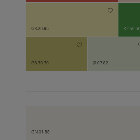
G8.20.85
K2.50.5
G8.30.70
J0.07.82
GN.01.88