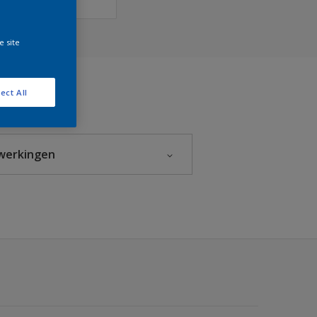
e site
ect All
werkingen
Glanzend
Halfglans
Hoogglans
Mat
Zijdeglans