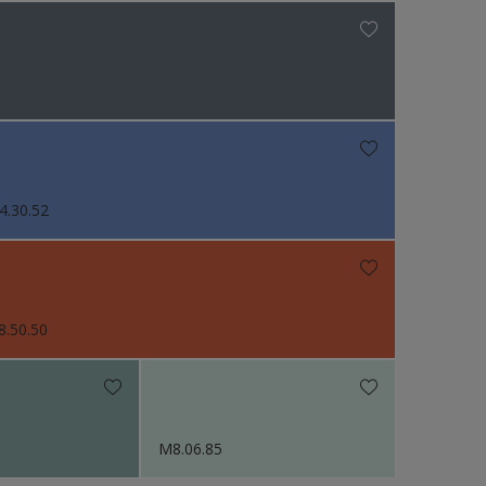
4.30.52
8.50.50
M8.06.85