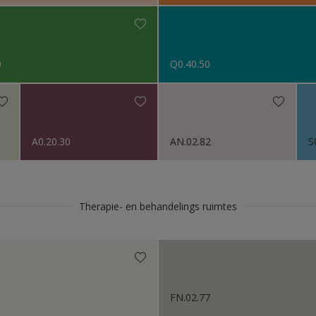
0
Q0.40.50
A0.20.30
AN.02.82
S
Therapie- en behandelings ruimtes
FN.02.77