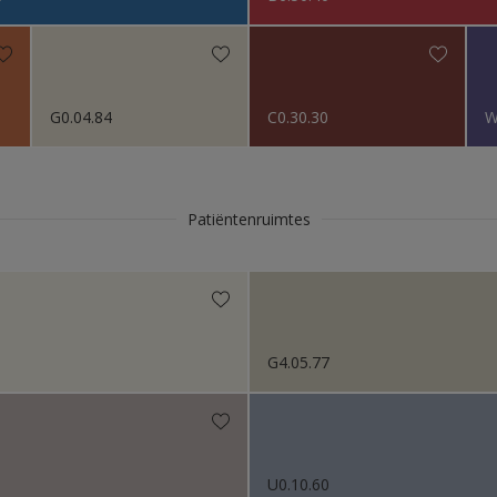
s 2018
G0.04.84
C0.30.30
W
Patiëntenruimtes
G4.05.77
U0.10.60