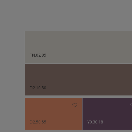
FN.02.85
D2.10.50
D2.50.55
Y0.30.18