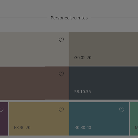
Personeelsruimtes
G0.05.70
S8.10.35
F8.30.70
R0.30.40
M