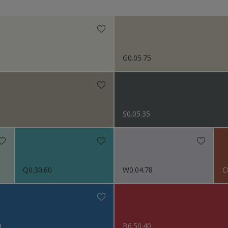
Niet van toepassing
itten
org
or het Interieur
G0.05.75
n (Painters)
ctie kleuren
s 2024
S0.05.35
s 2023
s 2022
Q0.30.60
W0.04.78
C
s 2021
s 2019
0
B6.50.40