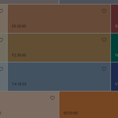
E0.30.60
B
F2.30.60
N
T4.18.59
V
2
E0.50.60