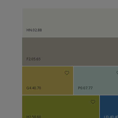
Sikkens Kleurselectie W
Sikkens Gezondheidsz
Sikkens 200 Kleuren vo
HN.02.88
Sikkens Erkende Kleure
Sikkens Van Gogh Colle
Sikkens Colour Future
F2.05.65
Sikkens Colour Future
Sikkens Colour Future
G4.40.70
P0.07.77
Sikkens Colour Future
Colour Futures 2020
Sikkens Colour Future
H2.50.60
U0.40.4