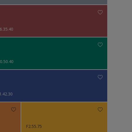
6.35.40
0.50.40
1.42.30
F2.55.75