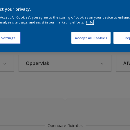
zorg
ct your privacy.
 “Accept All Cookies”, you agree to the storing of cookies on your device to enhanc
analyze site usage, and assist in our marketing efforts.
Info
Sikkens Kleuren van het Jaar 2026 - The Rhythm of Blues
 Settings
Accept All Cookies
Rej
s 2025
Oppervlak
Af
euren
eke Kleuren
Beton
Hout
Kunststof
leuren
Metaal
Steenachtig
rijzen
Openbare Ruimtes