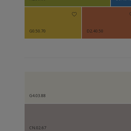
Sikkens Colour Future
G0.50.70
D2.40.50
G4.03.88
CN.02.67