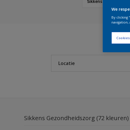
Sikkens Gezondheids
We respe
Sikkens
By clicking
navigation, 
Cookies
Sikkens Colour Future
Sikkens RIJKS Kleuren
Locatie
Sikkens Authentieke Kl
Sikkens Modern Klassi
Binnen
Sikkens 5051
Buiten
Sikkens ACC naar RAL
Sikkens Kleurselectie K
Sikkens Gezondheidszorg (72 kleuren)
Sikkens Kleurselectie G