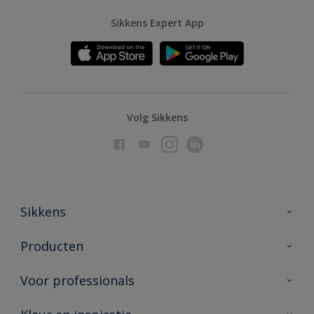
Sikkens Expert App
Volg Sikkens
Sikkens
Over Sikkens
Producten
AkzoNobel
Producten voor binnen
Voor professionals
Duurzaamheid
Producten voor buiten
Veelgestelde vragen
Advies & service