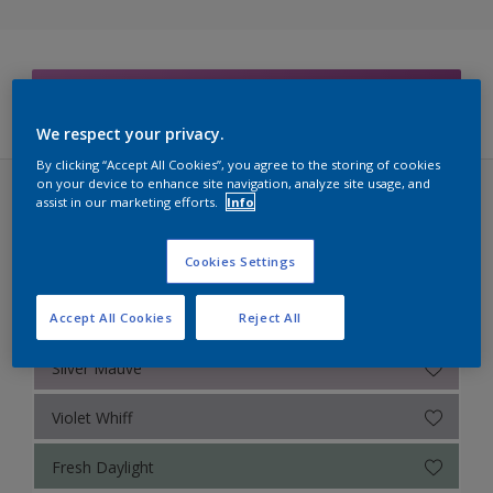
Sikkens Colour Futures 2025
Sikkens RIJKS Kleuren
Filters
We respect your privacy.
Sikkens Authentieke Kleuren
By clicking “Accept All Cookies”, you agree to the storing of cookies
Sikkens Modern Klassieke Kleuren
on your device to enhance site navigation, analyze site usage, and
assist in our marketing efforts.
Info
Sikkens Colour Futures 2023 (40 kleuren)
Sikkens 5051
LUSH
Cookies Settings
Sikkens ACC naar RAL
Sikkens Kleurselectie Kleuren
Misted Grey
Accept All Cookies
Reject All
Sikkens Kleurselectie Grijzen
Silver Mauve
Sikkens Kleurselectie Witten
Violet Whiff
Sikkens Gezondheidszorg
Fresh Daylight