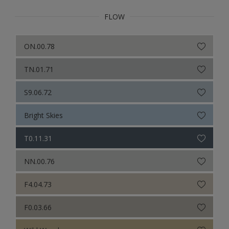
FLOW
ON.00.78
TN.01.71
S9.06.72
Bright Skies
T0.11.31
NN.00.76
F4.04.73
F0.03.66