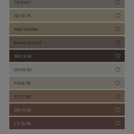
C8.04.67
G0.10.75
Wild Wonder
Brave Ground
D6.13.24
GN.00.85
F4.06.78
E2.17.58
D9.19.42
C3.16.38