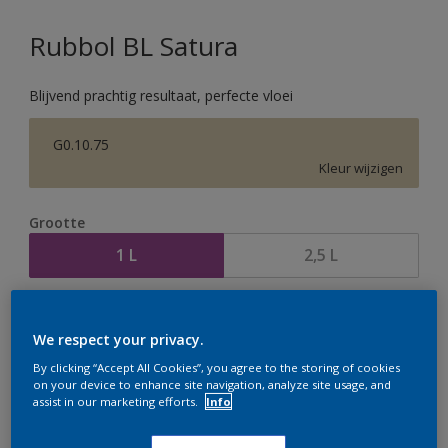
Rubbol BL Satura
Blijvend prachtig resultaat, perfecte vloei
G0.10.75
Kleur wijzigen
Grootte
1 L
2,5 L
Aantal
Verfcalculator
We respect your privacy.
Bereken
By clicking “Accept All Cookies”, you agree to the storing of cookies
on your device to enhance site navigation, analyze site usage, and
assist in our marketing efforts.
Info
Op dit moment is het niet mogelijk dit product online
te bestellen. Houd de website in de gaten, we werken