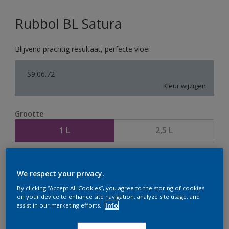
Rubbol BL Satura
Blijvend prachtig resultaat, perfecte vloei
S9.06.72
Kleur wijzigen
Grootte
1 L
2,5 L
Aantal
Verfcalculator
We respect your privacy.
Bereken
By clicking “Accept All Cookies”, you agree to the storing of cookies
on your device to enhance site navigation, analyze site usage, and
assist in our marketing efforts.
Info
Op dit moment is het niet mogelijk dit product online
te bestellen. Houd de website in de gaten, we werken