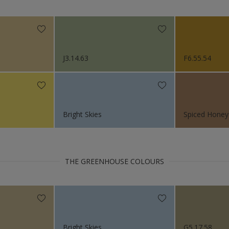
Niet van toepassing
itten
org
or het Interieur
J3.14.63
F6.55.54
n (Painters)
ctie kleuren
s 2024
Bright Skies
Spiced Honey
s 2023
s 2022
THE GREENHOUSE COLOURS
s 2021
s 2019
Bright Skies
G5.17.58