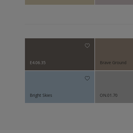
E4.06.35
Brave Ground
Bright Skies
ON.01.70