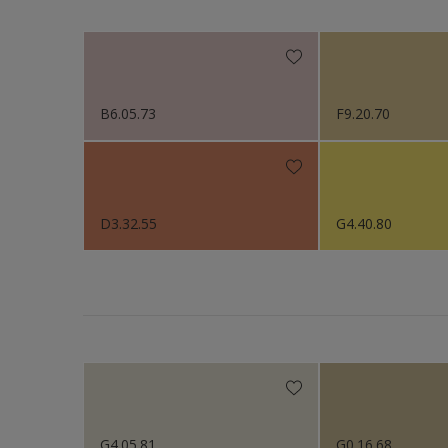
Sikkens Kleurselectie W
Sikkens Gezondheidsz
Sikkens 200 Kleuren vo
B6.05.73
F9.20.70
Sikkens Erkende Kleure
Sikkens Van Gogh Colle
Sikkens Colour Future
D3.32.55
G4.40.80
Sikkens Colour Future
Sikkens Colour Future
Sikkens Colour Future
Colour Futures 2020
Sikkens Colour Future
G4.05.81
G0.16.68