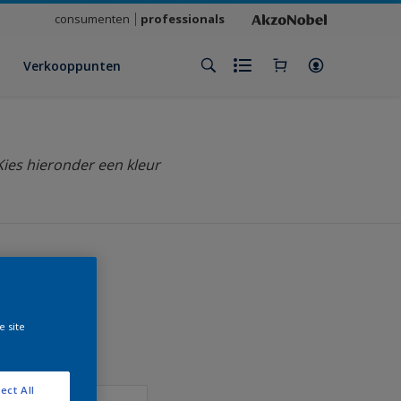
consumenten
professionals
Verkooppunten
Kies hieronder een kleur
klant
e site
ect All