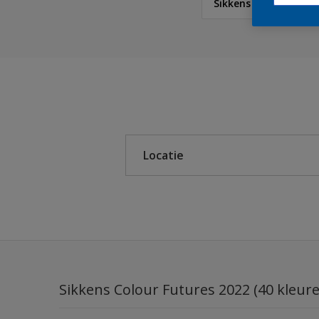
Sikkens Colour Futur
Sikkens
Sikkens Colour Future
Sikkens RIJKS Kleuren
Locatie
Sikkens Authentieke Kl
Sikkens Modern Klassi
Binnen
Sikkens 5051
Buiten
Sikkens ACC naar RAL
Sikkens Kleurselectie K
Sikkens Colour Futures 2022 (40 kleur
Sikkens Kleurselectie G