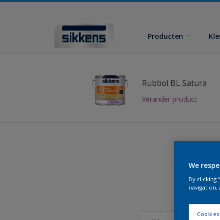
Producten
Kl
Rubbol BL Satura
Verander product
We respe
Vind
By clicking
navigation, 
Cookies