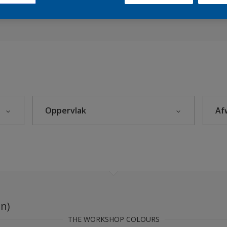
es 2022
Sikkens Kleuren van het Jaar 2026 - The Rhythm of Blues
s 2025
Oppervlak
Af
euren
eke Kleuren
Beton
Hout
Kunststof
leuren
Metaal
en)
Steenachtig
rijzen
THE WORKSHOP COLOURS