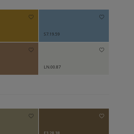
N.v.t
S7.19.59
LN.00.87
F3.28.38