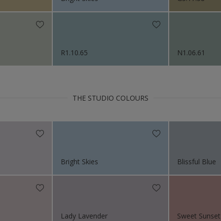
s 2018
R1.10.65
N1.06.61
THE STUDIO COLOURS
Bright Skies
Blissful Blue
Lady Lavender
Sweet Sunset