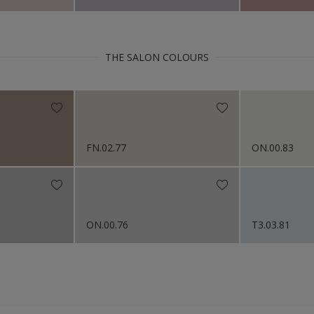
THE SALON COLOURS
FN.02.77
ON.00.83
ON.00.76
T3.03.81