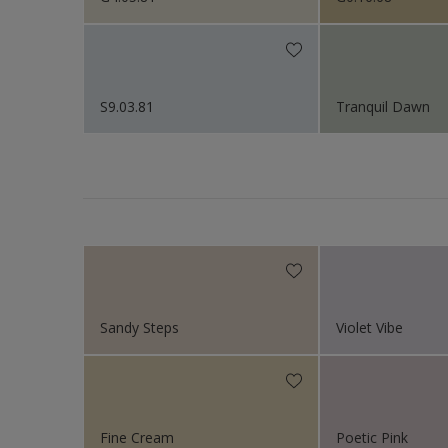
Sikkens Colour Future
S9.03.81
Tranquil Dawn
Sandy Steps
Violet Vibe
Fine Cream
Poetic Pink