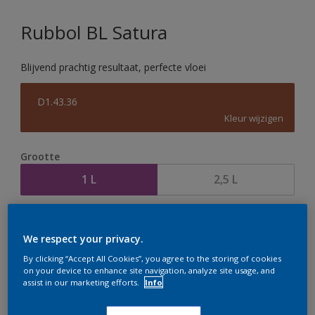
Rubbol BL Satura
Blijvend prachtig resultaat, perfecte vloei
D1.43.36
Kleur wijzigen
Grootte
1 L
2,5 L
Aantal
Verfcalculator
We respect your privacy.
Bereken
By clicking “Accept All Cookies”, you agree to the storing of cookies
on your device to enhance site navigation, analyze site usage, and
assist in our marketing efforts.
Info
Op dit moment is het niet mogelijk dit product online
te bestellen. Houd de website in de gaten, we werken