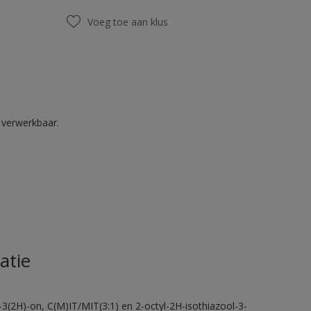
Voeg toe aan klus
k verwerkbaar.
atie
-3(2H)-on, C(M)IT/MIT(3:1) en 2-octyl-2H-isothiazool-3-