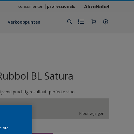
consumenten
professionals
Verkooppunten
Rubbol BL Satura
lijvend prachtig resultaat, perfecte vloei
ON.00.78
Kleur wijzigen
e site
rootte