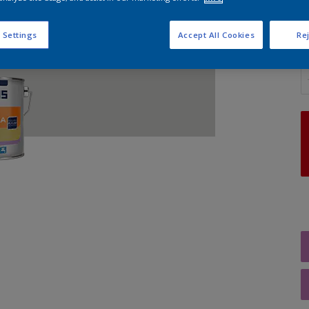
 Settings
Accept All Cookies
Rej
A