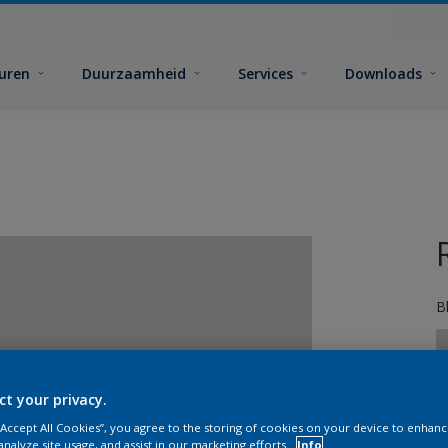
euren
Duurzaamheid
Services
Downloads
B
ct your privacy.
 “Accept All Cookies”, you agree to the storing of cookies on your device to enhanc
G
analyze site usage, and assist in our marketing efforts.
Info