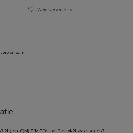
Voeg toe aan klus
k verwerkbaar.
atie
-3(2H)-on, C(M)IT/MIT(3:1) en 2-octyl-2H-isothiazool-3-