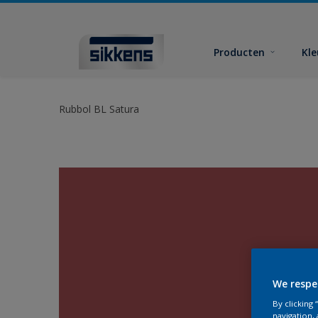
Producten
Kl
Rubbol BL Satura
We respe
By clicking
navigation, 