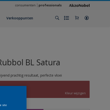
consumenten
professionals
Verkooppunten
Rubbol BL Satura
lijvend prachtig resultaat, perfecte vloei
B6.35.40
Kleur wijzigen
e site
rootte