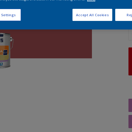
 Settings
Accept All Cookies
Rej
A