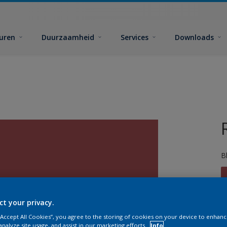
euren
Duurzaamheid
Services
Downloads
B
ct your privacy.
 “Accept All Cookies”, you agree to the storing of cookies on your device to enhanc
G
analyze site usage, and assist in our marketing efforts.
Info