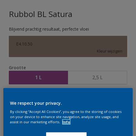
Rubbol BL Satura
Blijvend prachtig resultaat, perfecte vloei
E4.10.50
Kleur wijzigen
Grootte
1 L
2,5 L
Aantal
Verfcalculator
We respect your privacy.
Bereken
By clicking “Accept All Cookies”, you agree to the storing of cookies
on your device to enhance site navigation, analyze site usage, and
assist in our marketing efforts.
Info
Op dit moment is het niet mogelijk dit product online
te bestellen. Houd de website in de gaten, we werken