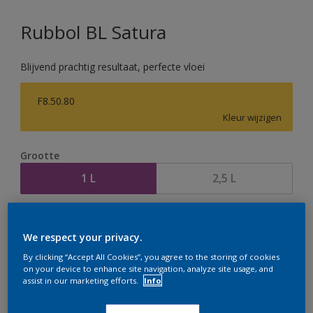
Rubbol BL Satura
Blijvend prachtig resultaat, perfecte vloei
F8.50.80
Kleur wijzigen
Grootte
1 L
2,5 L
Aantal
Verfcalculator
We respect your privacy.
Bereken
By clicking “Accept All Cookies”, you agree to the storing of cookies
on your device to enhance site navigation, analyze site usage, and
assist in our marketing efforts.
Info
Op dit moment is het niet mogelijk dit product online
te bestellen. Houd de website in de gaten, we werken