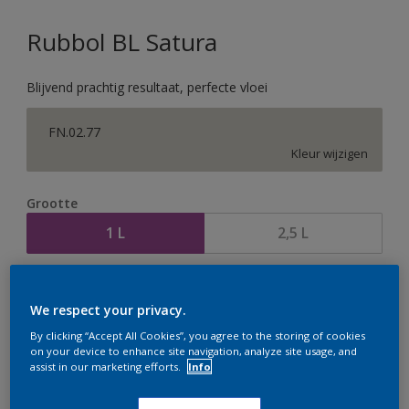
Rubbol BL Satura
Blijvend prachtig resultaat, perfecte vloei
FN.02.77
Kleur wijzigen
Grootte
1 L
2,5 L
Aantal
Verfcalculator
We respect your privacy.
Bereken
By clicking “Accept All Cookies”, you agree to the storing of cookies
on your device to enhance site navigation, analyze site usage, and
assist in our marketing efforts.
Info
Op dit moment is het niet mogelijk dit product online
te bestellen. Houd de website in de gaten, we werken